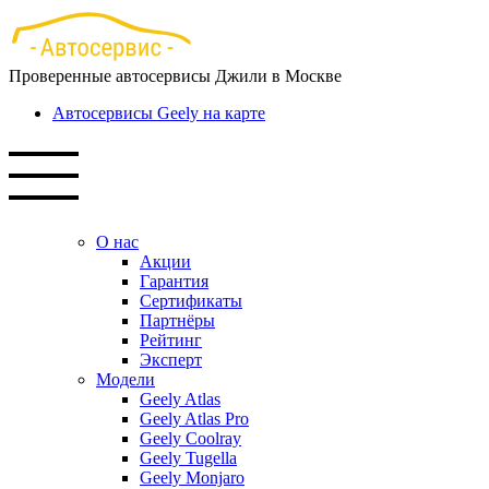
Перейти
к
основному
Проверенные автосервисы Джили в Москве
содержанию
Автосервисы Geely на карте
О нас
Акции
Гарантия
Сертификаты
Партнёры
Рейтинг
Эксперт
Модели
Geely Atlas
Geely Atlas Pro
Geely Coolray
Geely Tugella
Geely Monjaro