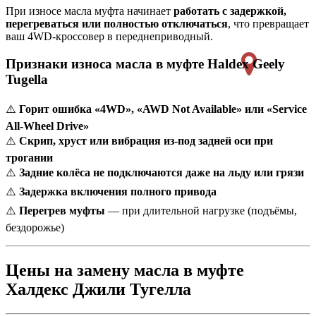
При износе масла муфта начинает
работать с задержкой,
перегреваться или полностью отключаться
, что превращает
ваш 4WD-кроссовер в переднеприводный.
Признаки износа масла в муфте Haldex Geely
Tugella
⚠️
Горит ошибка «4WD», «AWD Not Available» или «Service
All-Wheel Drive»
⚠️
Скрип, хруст или вибрация из-под задней оси при
трогании
⚠️
Задние колёса не подключаются даже на льду или грязи
⚠️
Задержка включения полного привода
⚠️
Перегрев муфты
— при длительной нагрузке (подъёмы,
бездорожье)
Цены на замену масла в муфте
Халдекс Джили Тугелла