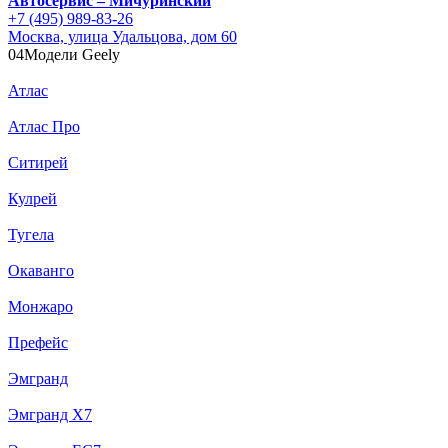
Автосервис – Мичуринский
+7 (495) 989-83-26
Москва, улица Удальцова, дом 60
04
Модели Geely
Атлас
Атлас Про
Ситирей
Кулрей
Тугела
Окаванго
Монжаро
Префейс
Эмгранд
Эмгранд Х7