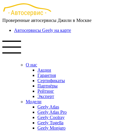
Перейти
к
основному
Проверенные автосервисы Джили в Москве
содержанию
Автосервисы Geely на карте
О нас
Акции
Гарантия
Сертификаты
Партнёры
Рейтинг
Эксперт
Модели
Geely Atlas
Geely Atlas Pro
Geely Coolray
Geely Tugella
Geely Monjaro