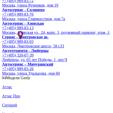
+7 (495) 989-83-72
Москва, улица Речников, дом 19
Автосервис - Солнцево
+7 (495) 989-83-76
Москва, улица Главмосстроя, дом 7а
Автосервис - Азовская
+7 (495) 989-83-13
Москва, Азовская ул., 24, корп. 3, подземный паркинг, этаж -1
Сервис - Дмитровское ш.
+7 (495) 989-83-03
Москва, Дмитровское шоссе, 58 с33
Автотехцентр - Люберцы
+7 (495) 320-07-39
Люберцы, ул. 65 лет Победы, 1, лит.Ч
Автосервис – Мичуринский
+7 (495) 989-83-26
Москва, улица Удальцова, дом 60
04
Модели Geely
Атлас
Атлас Про
Ситирей