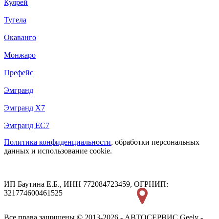
Кулрей
Тугела
Окаванго
Монжаро
Префейс
Эмгранд
Эмгранд Х7
Эмгранд ЕС7
Политика конфиденциальности
, обработки персональных
данных и использование cookie.
ИП Баутина Е.Б., ИНН 772084723459, ОГРНИП:
321774600461525
Все права защищены © 2013-2026 - АВТОСЕРВИС Geely -