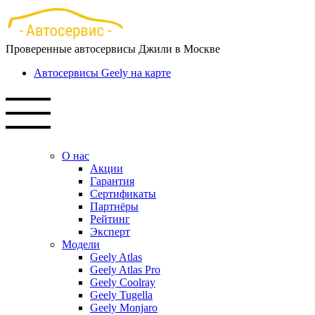
Перейти
к
основному
Проверенные автосервисы Джили в Москве
содержанию
Автосервисы Geely на карте
О нас
Акции
Гарантия
Сертификаты
Партнёры
Рейтинг
Эксперт
Модели
Geely Atlas
Geely Atlas Pro
Geely Coolray
Geely Tugella
Geely Monjaro