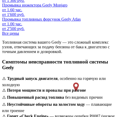
от 1'500 руб.
Промывка инжектора
Geely Monjaro
от 1.60 час.
от 1'600 руб.
Промывка топливных форсунок
Geely Atlas
от 1.00 час.
от 2'500 руб.
Все цены
Топливная система вашего Geely — это сложный комплекс
узлов, отвечающих за подачу бензина от бака к двигателю с
точным давлением и дозировкой.
Симптомы неисправности топливной системы
Geely
⚠️
Трудный запуск двигателя
, особенно на горячую или
холодную
⚠️
Потеря мощности и провалы при разгоне
⚠️
Повышенный расход топлива
без видимых причин
⚠️
Неустойчивые обороты на холостом ходу
— плавающие
или троение
⚠️
Горит «Check Engine»
— возможны ошибки P0087 (низкое