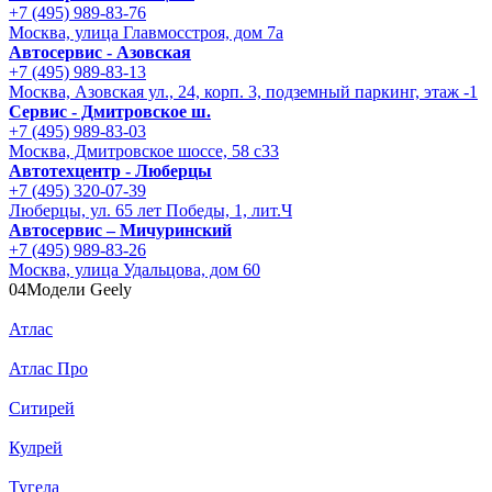
+7 (495) 989-83-76
Москва, улица Главмосстроя, дом 7а
Автосервис - Азовская
+7 (495) 989-83-13
Москва, Азовская ул., 24, корп. 3, подземный паркинг, этаж -1
Сервис - Дмитровское ш.
+7 (495) 989-83-03
Москва, Дмитровское шоссе, 58 с33
Автотехцентр - Люберцы
+7 (495) 320-07-39
Люберцы, ул. 65 лет Победы, 1, лит.Ч
Автосервис – Мичуринский
+7 (495) 989-83-26
Москва, улица Удальцова, дом 60
04
Модели Geely
Атлас
Атлас Про
Ситирей
Кулрей
Тугела