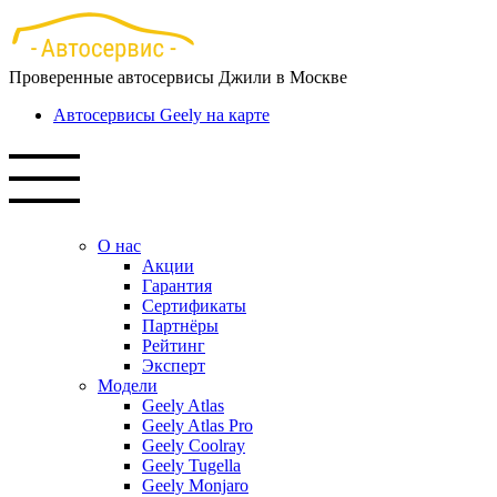
Перейти
к
основному
Проверенные автосервисы Джили в Москве
содержанию
Автосервисы Geely на карте
О нас
Акции
Гарантия
Сертификаты
Партнёры
Рейтинг
Эксперт
Модели
Geely Atlas
Geely Atlas Pro
Geely Coolray
Geely Tugella
Geely Monjaro