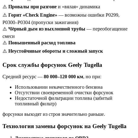
⚠️
Провалы при разгоне
и «вялая» динамика
⚠️
Горит «Check Engine»
— возможны ошибки P0299,
P0300–P0304 (пропуски зажигания)
⚠️
Чёрный дым из выхлопной трубы
— переобогащение
смеси
⚠️
Повышенный расход топлива
⚠️
Неустойчивые обороты и сложный запуск
Срок службы форсунок Geely Tugella
Средний ресурс —
80 000–120 000 км
, но при:
Использовании некачественного бензина
Отсутствии своевременной очистки форсунок
Недостаточной фильтрации топлива (забитый
топливный фильтр)
форсунки выходят из строя значительно раньше.
Технология замены форсунок на Geely Tugella