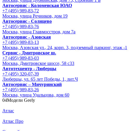
Москва, улица Дубнинская, дом 75, строение 1 Б
Автосервис - Коломенская ЮАО
+7 (495) 989-83-72
Москва, улица Речников, дом 19
Автосервис - Солнцево
+7 (495) 989-83-76
Москва, улица Главмосстроя, дом 7а
Автосервис - Азовская
+7 (495) 989-83-13
Москва, Азовская ул., 24, корп. 3, подземный паркинг, этаж -1
Сервис - Дмитровское ш.
+7 (495) 989-83-03
Москва, Дмитровское шоссе, 58 с33
Автотехцентр - Люберцы
+7 (495) 320-07-39
Люберцы, ул. 65 лет Победы, 1, лит.Ч
Автосервис – Мичуринский
+7 (495) 989-83-26
Москва, улица Удальцова, дом 60
04
Модели Geely
Атлас
Атлас Про