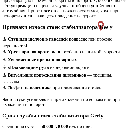
предотвращают чрезмерные крены в поворотах, обеспечивают
чёткую реакцию на руль и улучшают общую устойчивость
автомобиля. При износе стоек появляются стуки, хруст при
поворотах и «плавающее» поведение на дороге.
Признаки износа стоек стабилизатора Geely
⚠️
Стук или щелчок в передней подвеске
при проезде
неровностей
⚠️
Хруст при повороте руля
, особенно на низкой скорости
⚠️
Увеличенные крены в поворотах
⚠️
«Плавающий» руль
на неровной дороге
⚠️
Визуальные повреждения пыльников
— трещины,
разрывы
⚠️
Люфт в наконечнике
при покачивании стойки
Часто стуки усиливаются при движении по кочкам или при
вхождении в поворот.
Срок службы стоек стабилизатора Geely
Средний ресурс —
50 000–70 000 км
, но при: