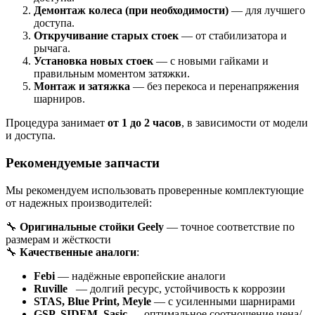
Демонтаж колеса (при необходимости)
— для лучшего
доступа.
Откручивание старых стоек
— от стабилизатора и
рычага.
Установка новых стоек
— с новыми гайками и
правильным моментом затяжки.
Монтаж и затяжка
— без перекоса и перенапряжения
шарниров.
Процедура занимает
от 1 до 2 часов
, в зависимости от модели
и доступа.
Рекомендуемые запчасти
Мы рекомендуем использовать проверенные комплектующие
от надежных производителей:
🔧
Оригинальные стойки Geely
— точное соответствие по
размерам и жёсткости
🔧
Качественные аналоги
:
Febi
— надёжные европейские аналоги
Ruville
— долгий ресурс, устойчивость к коррозии
STAS, Blue Print, Meyle
— с усиленными шарнирами
GSP, SIDEM, Sasic
— оптимальное соотношение цена/