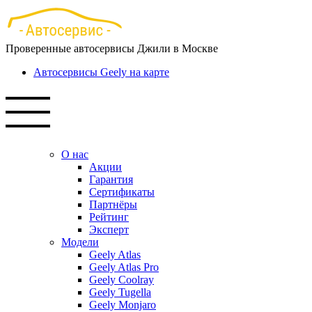
Перейти
к
основному
Проверенные автосервисы Джили в Москве
содержанию
Автосервисы Geely на карте
О нас
Акции
Гарантия
Сертификаты
Партнёры
Рейтинг
Эксперт
Модели
Geely Atlas
Geely Atlas Pro
Geely Coolray
Geely Tugella
Geely Monjaro