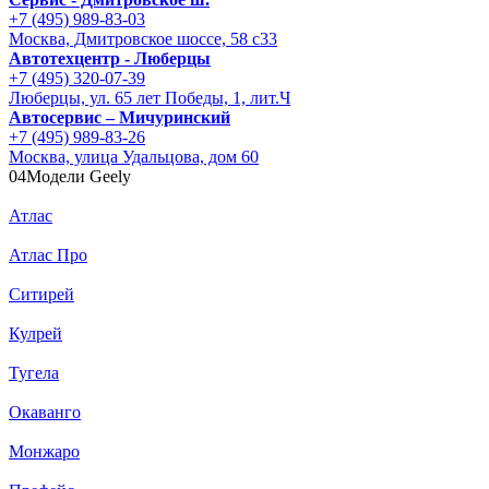
+7 (495) 989-83-03
Москва, Дмитровское шоссе, 58 с33
Автотехцентр - Люберцы
+7 (495) 320-07-39
Люберцы, ул. 65 лет Победы, 1, лит.Ч
Автосервис – Мичуринский
+7 (495) 989-83-26
Москва, улица Удальцова, дом 60
04
Модели Geely
Атлас
Атлас Про
Ситирей
Кулрей
Тугела
Окаванго
Монжаро