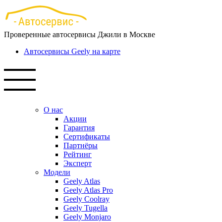
Перейти
к
основному
Проверенные автосервисы Джили в Москве
содержанию
Автосервисы Geely на карте
О нас
Акции
Гарантия
Сертификаты
Партнёры
Рейтинг
Эксперт
Модели
Geely Atlas
Geely Atlas Pro
Geely Coolray
Geely Tugella
Geely Monjaro