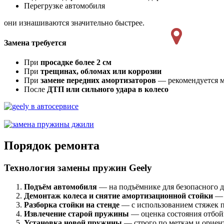
Перегрузке автомобиля
они изнашиваются значительно быстрее.
Замена требуется
При
просадке более 2 см
При
трещинах, обломах или коррозии
При
замене передних амортизаторов
— рекомендуется м
После
ДТП или сильного удара в колесо
Порядок ремонта
Технология замены пружин Geely
Подъём автомобиля
— на подъёмнике для безопасного д
Демонтаж колеса и снятие амортизационной стойки
— 
Разборка стойки на стенде
— с использованием стяжек п
Извлечение старой пружины
— оценка состояния отбой
Установка новой пружины
— строго по меткам и ориен