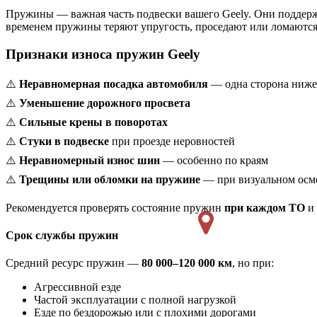
Пружины — важная часть подвески вашего Geely. Они поддержи
временем пружины теряют упругость, проседают или ломаются
Признаки износа пружин Geely
⚠️
Неравномерная посадка автомобиля
— одна сторона ниже
⚠️
Уменьшение дорожного просвета
⚠️
Сильные крены в поворотах
⚠️
Стуки в подвеске
при проезде неровностей
⚠️
Неравномерный износ шин
— особенно по краям
⚠️
Трещины или обломки на пружине
— при визуальном осм
Рекомендуется проверять состояние пружин
при каждом ТО
и 
Срок службы пружин
Средний ресурс пружин —
80 000–120 000 км
, но при:
Агрессивной езде
Частой эксплуатации с полной нагрузкой
Езде по бездорожью или с плохими дорогами