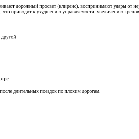
вают дорожный просвет (клиренс), воспринимают удары от неро
, что приводит к ухудшению управляемости, увеличению крено
 другой
отре
после длительных поездок по плохим дорогам.