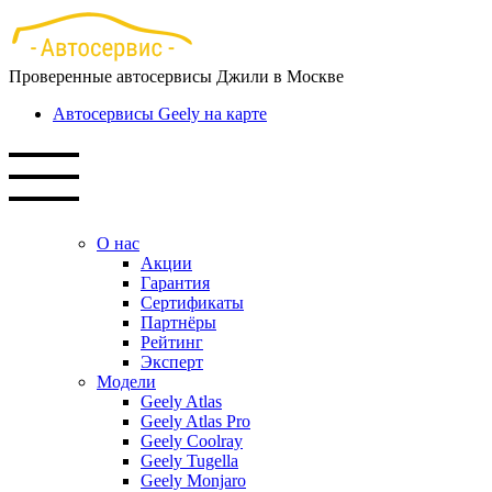
Перейти
к
основному
Проверенные автосервисы Джили в Москве
содержанию
Автосервисы Geely на карте
О нас
Акции
Гарантия
Сертификаты
Партнёры
Рейтинг
Эксперт
Модели
Geely Atlas
Geely Atlas Pro
Geely Coolray
Geely Tugella
Geely Monjaro