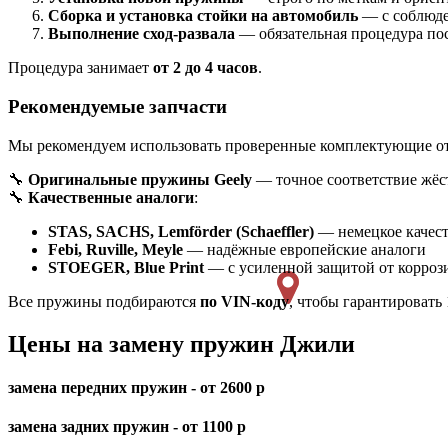
Сборка и установка стойки на автомобиль
— с соблюде
Выполнение сход-развала
— обязательная процедура пос
Процедура занимает
от 2 до 4 часов
.
Рекомендуемые запчасти
Мы рекомендуем использовать проверенные комплектующие от
🔧
Оригинальные пружины Geely
— точное соответствие жёс
🔧
Качественные аналоги
:
STAS, SACHS, Lemförder (Schaeffler)
— немецкое качест
Febi, Ruville, Meyle
— надёжные европейские аналоги
STOEGER, Blue Print
— с усиленной защитой от корроз
Все пружины подбираются
по VIN-коду
, чтобы гарантировать
Цены на замену пружин Джили
замена передних пружин - от 2600 р
замена задних пружин - от 1100 р