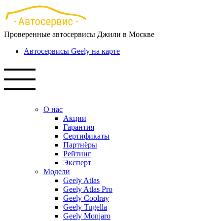
Перейти
к
основному
Проверенные автосервисы Джили в Москве
содержанию
Автосервисы Geely на карте
О нас
Акции
Гарантия
Сертификаты
Партнёры
Рейтинг
Эксперт
Модели
Geely Atlas
Geely Atlas Pro
Geely Coolray
Geely Tugella
Geely Monjaro