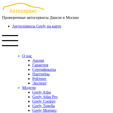
Перейти
к
основному
Проверенные автосервисы Джили в Москве
содержанию
Автосервисы Geely на карте
О нас
Акции
Гарантия
Сертификаты
Партнёры
Рейтинг
Эксперт
Модели
Geely Atlas
Geely Atlas Pro
Geely Coolray
Geely Tugella
Geely Monjaro