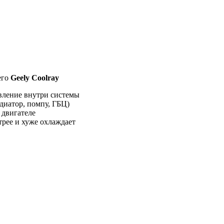
его
Geely Coolray
вление внутри системы
диатор, помпу, ГБЦ)
 двигателе
рее и хуже охлаждает