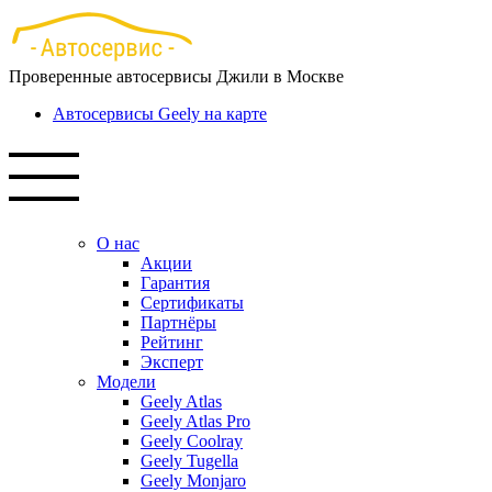
Перейти
к
основному
Проверенные автосервисы Джили в Москве
содержанию
Автосервисы Geely на карте
О нас
Акции
Гарантия
Сертификаты
Партнёры
Рейтинг
Эксперт
Модели
Geely Atlas
Geely Atlas Pro
Geely Coolray
Geely Tugella
Geely Monjaro