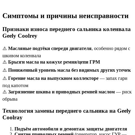
Симптомы и причины неисправности
Признаки износа переднего сальника коленвала
Geely Coolrey
⚠️
Масляные подтёки спереди двигателя
, особенно рядом с
шкивом коленвала
⚠️
Брызги масла на кожухе ремня/цепи ГРМ
⚠️
Пониженный уровень масла без видимых других утечек
⚠️
Горение масла на выпускном коллекторе
— запах гари
под капотом
⚠️
Загрязнение шкива и приводных ремней маслом
— риск
обрыва
Технология замены переднего сальника на Geely
Coolray
Подъём автомобиля и демонтаж защиты двигателя
Снятие приводных ремней
(генератор, насос ГУР —