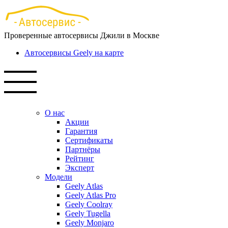
Перейти
к
основному
Проверенные автосервисы Джили в Москве
содержанию
Автосервисы Geely на карте
О нас
Акции
Гарантия
Сертификаты
Партнёры
Рейтинг
Эксперт
Модели
Geely Atlas
Geely Atlas Pro
Geely Coolray
Geely Tugella
Geely Monjaro