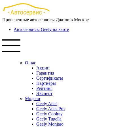
Перейти
к
основному
Проверенные автосервисы Джили в Москве
содержанию
Автосервисы Geely на карте
О нас
Акции
Гарантия
Сертификаты
Партнёры
Рейтинг
Эксперт
Модели
Geely Atlas
Geely Atlas Pro
Geely Coolray
Geely Tugella
Geely Monjaro