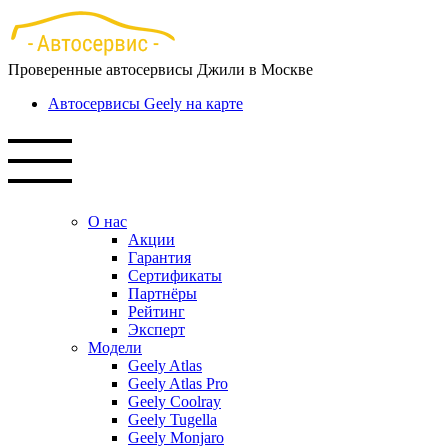
Перейти
к
основному
Проверенные автосервисы Джили в Москве
содержанию
Автосервисы Geely на карте
О нас
Акции
Гарантия
Сертификаты
Партнёры
Рейтинг
Эксперт
Модели
Geely Atlas
Geely Atlas Pro
Geely Coolray
Geely Tugella
Geely Monjaro