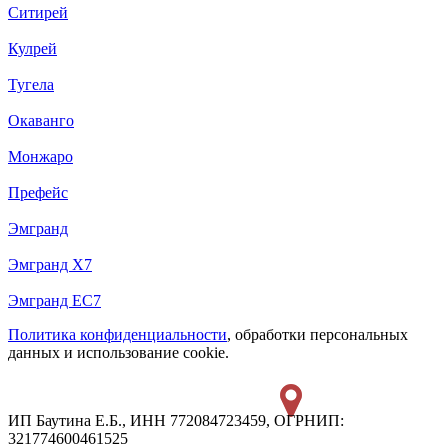
Ситирей
Кулрей
Тугела
Окаванго
Монжаро
Префейс
Эмгранд
Эмгранд Х7
Эмгранд ЕС7
Политика конфиденциальности
, обработки персональных
данных и использование cookie.
ИП Баутина Е.Б., ИНН 772084723459, ОГРНИП:
321774600461525