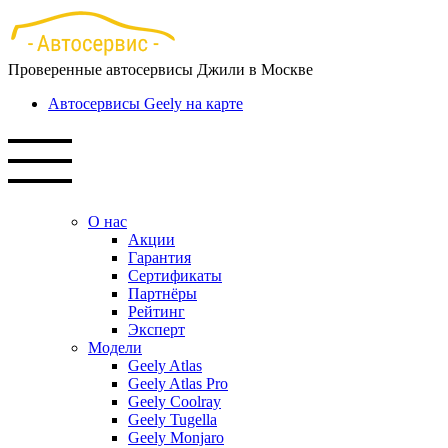
Перейти
к
основному
Проверенные автосервисы Джили в Москве
содержанию
Автосервисы Geely на карте
О нас
Акции
Гарантия
Сертификаты
Партнёры
Рейтинг
Эксперт
Модели
Geely Atlas
Geely Atlas Pro
Geely Coolray
Geely Tugella
Geely Monjaro