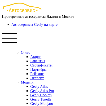
Перейти
к
основному
Проверенные автосервисы Джили в Москве
содержанию
Автосервисы Geely на карте
О нас
Акции
Гарантия
Сертификаты
Партнёры
Рейтинг
Эксперт
Модели
Geely Atlas
Geely Atlas Pro
Geely Coolray
Geely Tugella
Geely Monjaro