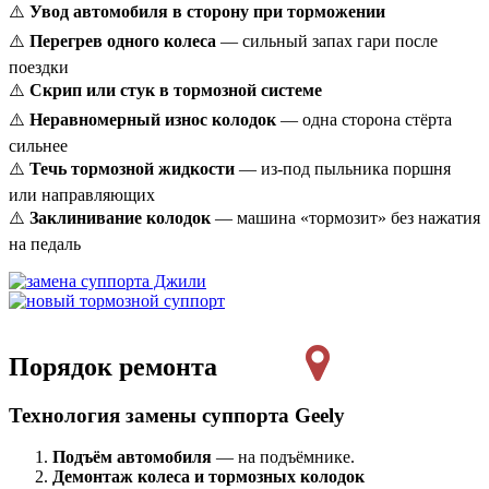
⚠️
Увод автомобиля в сторону при торможении
⚠️
Перегрев одного колеса
— сильный запах гари после
поездки
⚠️
Скрип или стук в тормозной системе
⚠️
Неравномерный износ колодок
— одна сторона стёрта
сильнее
⚠️
Течь тормозной жидкости
— из-под пыльника поршня
или направляющих
⚠️
Заклинивание колодок
— машина «тормозит» без нажатия
на педаль
Порядок ремонта
Технология замены суппорта Geely
Подъём автомобиля
— на подъёмнике.
Демонтаж колеса и тормозных колодок