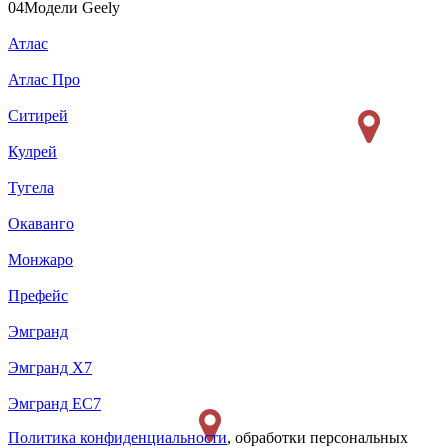
04
Модели Geely
Атлас
Атлас Про
Ситирей
Кулрей
Тугела
Окаванго
Монжаро
Префейс
Эмгранд
Эмгранд Х7
Эмгранд ЕС7
Политика конфиденциальности
, обработки персональных