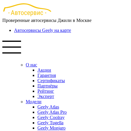
Перейти
к
основному
Проверенные автосервисы Джили в Москве
содержанию
Автосервисы Geely на карте
О нас
Акции
Гарантия
Сертификаты
Партнёры
Рейтинг
Эксперт
Модели
Geely Atlas
Geely Atlas Pro
Geely Coolray
Geely Tugella
Geely Monjaro