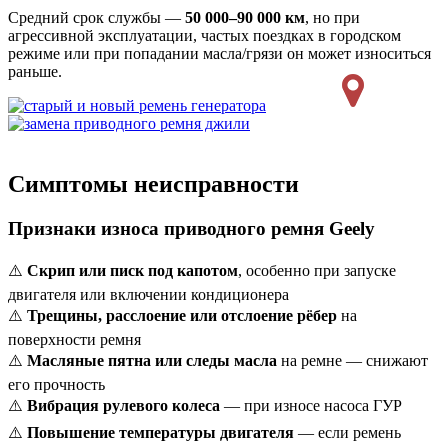
Средний срок службы —
50 000–90 000 км
, но при
агрессивной эксплуатации, частых поездках в городском
режиме или при попадании масла/грязи он может износиться
раньше.
Симптомы неисправности
Признаки износа приводного ремня Geely
⚠️
Скрип или писк под капотом
, особенно при запуске
двигателя или включении кондиционера
⚠️
Трещины, расслоение или отслоение рёбер
на
поверхности ремня
⚠️
Масляные пятна или следы масла
на ремне — снижают
его прочность
⚠️
Вибрация рулевого колеса
— при износе насоса ГУР
⚠️
Повышение температуры двигателя
— если ремень