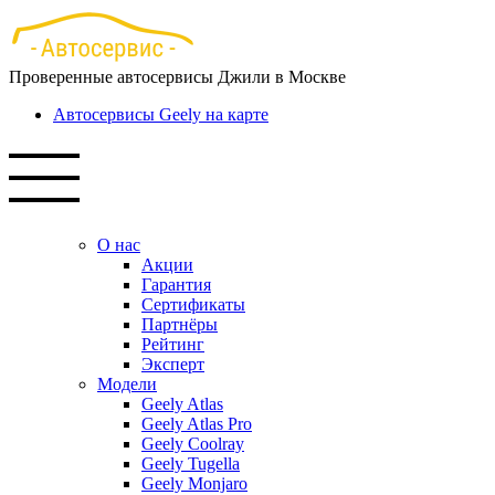
Перейти
к
основному
Проверенные автосервисы Джили в Москве
содержанию
Автосервисы Geely на карте
О нас
Акции
Гарантия
Сертификаты
Партнёры
Рейтинг
Эксперт
Модели
Geely Atlas
Geely Atlas Pro
Geely Coolray
Geely Tugella
Geely Monjaro