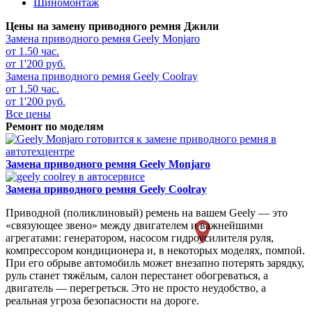
Шиномонтаж
Цены на замену приводного ремня Джили
Замена приводного ремня
Geely Monjaro
от 1.50 час.
от 1'200 руб.
Замена приводного ремня
Geely Coolray
от 1.50 час.
от 1'200 руб.
Все цены
Ремонт по моделям
Замена приводного ремня
Geely Monjaro
Замена приводного ремня
Geely Coolray
Приводной (поликлиновый) ремень на вашем Geely — это
«связующее звено» между двигателем и важнейшими
агрегатами: генератором, насосом гидроусилителя руля,
компрессором кондиционера и, в некоторых моделях, помпой.
При его обрыве автомобиль может внезапно потерять зарядку,
руль станет тяжёлым, салон перестанет обогреваться, а
двигатель — перегреться. Это не просто неудобство, а
реальная угроза безопасности на дороге.